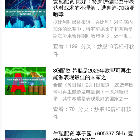
爱配配资 比媒：特罗萨德比赛中表
达对战术的不理解，遭鲁迪-加西亚
咆哮
据比利时媒体报道，在比利时对阵塞内
加尔的比赛中，特罗萨德除了和蒂勒曼
斯在补水暂停期间激烈争吵，还一度和
主教练鲁迪-加西亚呛起来。 在比利时
查看：
199
分类：
炒股10倍杠杆软
对阵塞内加尔的比赛下半....
件
3G配资 希腊是2025年欧盟可再生
能源表现最佳的国家之一
希腊《每日报》2月1日报道，2025年欧
盟可再生能源发电量创下一系列新纪
录，其中希腊是表现最好的国家之一。
根据能源智库Ember发布的《2026年欧
查看：
70
分类：
炒股10倍杠杆软
洲电力展望》....
件
牛弘配资 李子园（605337.SH）壹
评级首次评级报告