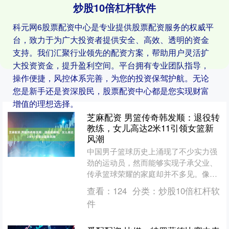
炒股10倍杠杆软件
科元网6股票配资中心是专业提供股票配资服务的权威平
台，致力于为广大投资者提供安全、高效、透明的资金
支持。我们汇聚行业领先的配资方案，帮助用户灵活扩
大投资资金，提升盈利空间。平台拥有专业团队指导，
操作便捷，风控体系完善，为您的投资保驾护航。无论
您是新手还是资深股民，股票配资中心都是您实现财富
增值的理想选择。
芝麻配资 男篮传奇韩发顺：退役转
教练，女儿高达2米11引领女篮新
风潮
中国男子篮球历史上涌现了不少实力强
劲的运动员，然而能够实现子承父业、
传承篮球荣耀的家庭却并不多见。像王
治郅、巴特尔、李楠等名宿的子女虽然
查看：
124
分类：
炒股10倍杠杆软
拥有顶尖的篮球天赋，但在....
件