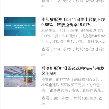
查看：
172
分类：
炒股10倍杠杆软
MPV，凭借其超凡脱俗的品质....
件
小煎猫配资 12月11日丰山转债下跌
0.86%，转股溢价率18.57%
本站消息，12月11日丰山转债收盘下跌
0.86%，报136.18元/张，成交额5465.82
万元，转股溢价率18.57%。 资料显示，
丰山转债信用级别为“AA-....
查看：
114
分类：
炒股10倍杠杆软
件
股涨柜配资 滑雪镜选购指南与价格
区间解析
滑雪镜目前在市面上的价格都百元起，
小编也建议大家购买百元以上的滑雪
镜。 很多网友为了省钱，直接购买几十
块钱的滑雪镜。 不是说不可以哈，而是
查看：
90
分类：
炒股10倍杠杆软
几十块钱的滑雪镜，它的....
件