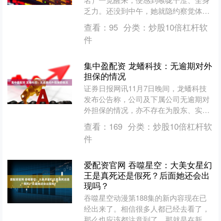
乏力。还没到中午，她就隐约察觉体温
升高，与前些日子的风寒感冒症状相
查看：
95
分类：
炒股10倍杠杆软
比，“这种感觉截然不....
件
集中盈配资 龙蟠科技：无逾期对外
担保的情况
证券日报网讯11月7日晚间，龙蟠科技
发布公告称，公司及下属公司无逾期对
外担保的情况，亦不存在为股东、实际
控制人及其关联方提供担保的情况。 海
查看：
169
分类：
炒股10倍杠杆软
量资讯、精准解读，尽....
件
爱配资官网 吞噬星空：大美女星幻
王是真死还是假死？后面她还会出
现吗？
吞噬星空动漫第188集的新内容现在已
经出来了。相信很多人都已经去看了，
那么也应该都注意到了，那就是在新内