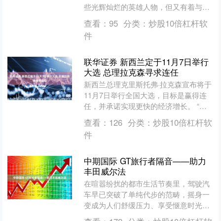
些光辉灿烂的英雄人物，但又有着与众
不同的存在感。他甘于平淡，却又不甘
查看：
95
分类：
炒股10倍杠杆软
于平淡，想要拥有更为辉煌....
件
联华证券 新西兰定于11月7日举行
大选 总理拉克森寻求连任
新西兰总理克里斯托弗·拉克森宣布将于
11月7日举行全国大选，目标是赢得连
任，并承诺实现更快的经济增长。 “延
续近来年初就宣布选举日期的传统，可
查看：
126
分类：
炒股10倍杠杆软
以确保新西兰民众拥....
件
中期国际 GT旅行者隔音——助力
丰田威尔法
在喧嚣纷扰的都市生活节奏里，驾驶汽
车早已突破了单纯代步的范畴，摇身一
变成为人们舒缓压力、享受惬意时光的
独特方式。丰田威尔法，作为豪华