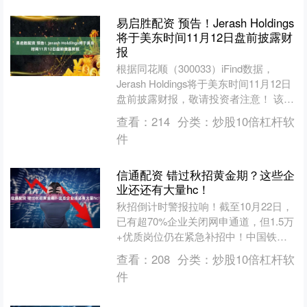
易启胜配资 预告！Jerash Holdings
将于美东时间11月12日盘前披露财
报
根据同花顺（300033）iFind数据，
Jerash Holdings将于美东时间11月12日
盘前披露财报，敬请投资者注意！ 该公
司的历史财报披露情况： 日期....
查看：
214
分类：
炒股10倍杠杆软
件
信通配资 错过秋招黄金期？这些企
业还还有大量hc！
秋招倒计时警报拉响！截至10月22日，
已有超70%企业关闭网申通道，但1.5万
+优质岗位仍在紧急补招中！中国铁
塔、饿了么、三峡能源等行业龙头放
查看：
208
分类：
炒股10倍杠杆软
出"末班车"机会，....
件