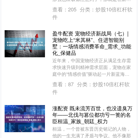
容之中，有一个很重要的画面，那就是
查看：
205
分类：
炒股10倍杠杆软
星幻王这个美女整个身体....
件
盈牛配资 宠物经济新战局（七）|
宠物吃上“米其林”、住进智能别
墅：一场情感消费革命_需求_功能
化_保健品
近年来，中国宠物经济正从满足生存需
求快速升级到精神需求层面，宠物在家
庭中的“情感价值”驱动起一片新蓝海。
伴随生活水平提高，养宠已成为典型
查看：
87
分类：
炒股10倍杠杆软
的“悦己消费”，需求正....
件
涨配资 既未流芳百世，也没遗臭万
年——北伐与篡位都功亏一篑的名
臣桓温_家族_朝廷_权力
桓温，一个曾被东晋历史铭记的人物，
他的一生充满了矛盾与争议。他不像那