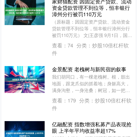
家财猫配资 因固定资产贷款、流动
资金贷款管理不到位等，恒丰银行
漳州分行被罚110万元
（原标题：因固定资产贷款、流动资金
贷款管理不到位等，恒丰银行漳州分行
被罚110万元） 文|王彦强 9月1日，国家
金融监管总局漳州金融监管分局行政处
查看：
74
分类：
炒股10倍杠杆软
罚信息公示表显....
件
金景配资 老槐树与新民宿的叙事
我们胡同口，有一棵老槐树。根，鼓出
地面，跟龙爪似的抓着地；身躯高大，
满身沟壑，一身沧桑；树冠，如一把巨
伞，撑出一片荫凉。胡同人，常在下面
查看：
179
分类：
炒股10倍杠杆软
下棋、品茶、聊天。胡同，....
件
亿融配资 指数增强私募产品表现抢
眼 上半年平均收益率超17%