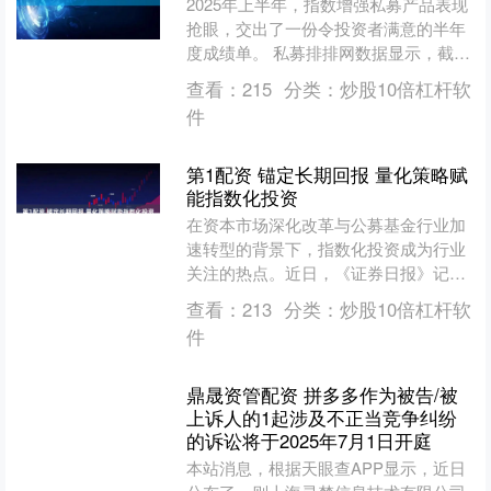
2025年上半年，指数增强私募产品表现
抢眼，交出了一份令投资者满意的半年
度成绩单。 私募排排网数据显示，截至
2025年6月30日，有业绩展示的705只指
查看：
215
分类：
炒股10倍杠杆软
数增强产....
件
第1配资 锚定长期回报 量化策略赋
能指数化投资
在资本市场深化改革与公募基金行业加
速转型的背景下，指数化投资成为行业
关注的热点。近日，《证券日报》记者
专访了中金基金量化指数部、多资产部
查看：
213
分类：
炒股10倍杠杆软
负责人耿帅军，深度解析量....
件
鼎晟资管配资 拼多多作为被告/被
上诉人的1起涉及不正当竞争纠纷
的诉讼将于2025年7月1日开庭
本站消息，根据天眼查APP显示，近日