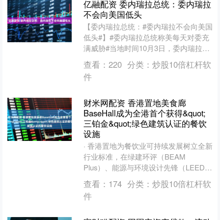
亿融配资 委内瑞拉总统：委内瑞拉
不会向美国低头
【委内瑞拉总统：#委内瑞拉不会向美国
低头#】#委内瑞拉总统称美每天对委充
满威胁#当地时间10月3日，委内瑞拉总
统尼古拉斯·马杜罗在加拉加斯举行的一
查看：
220
分类：
炒股10倍杠杆软
场活动中表示，....
件
财米网配资 香港置地美食廊
BaseHall成为全港首个获得&quot;
三铂金&quot;绿色建筑认证的餐饮
设施
· 香港置地为餐饮业可持续发展树立全新
行业标准，在绿建环评（BEAM
Plus）、能源与环境设计先锋（LEED）
及《WELL健康建筑标准™》三项认证
查看：
174
分类：
炒股10倍杠杆软
中均获铂金级....
件