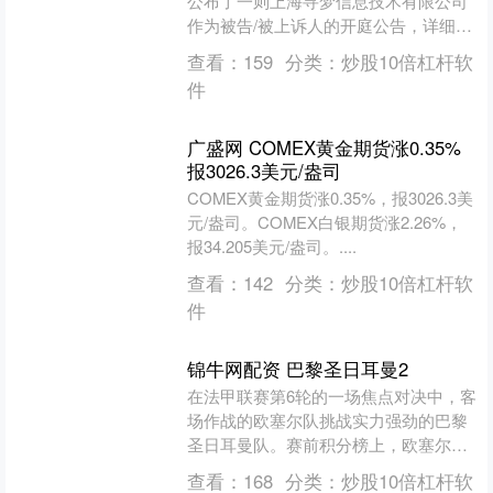
公布了一则上海寻梦信息技术有限公司
作为被告/被上诉人的开庭公告，详细内
容如下： 案号：（2025）粤0115民初
查看：
159
分类：
炒股10倍杠杆软
848号审理....
件
广盛网 COMEX黄金期货涨0.35%
报3026.3美元/盎司
COMEX黄金期货涨0.35%，报3026.3美
元/盎司。COMEX白银期货涨2.26%，
报34.205美元/盎司。....
查看：
142
分类：
炒股10倍杠杆软
件
锦牛网配资 巴黎圣日耳曼2
在法甲联赛第6轮的一场焦点对决中，客
场作战的欧塞尔队挑战实力强劲的巴黎
圣日耳曼队。赛前积分榜上，欧塞尔仅
排在第10位，而大巴黎则高居次席，双
查看：
168
分类：
炒股10倍杠杆软
方差距明显。 比赛开....