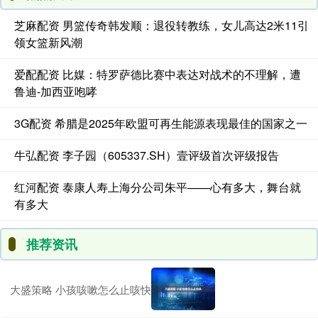
芝麻配资 男篮传奇韩发顺：退役转教练，女儿高达2米11引
领女篮新风潮
爱配配资 比媒：特罗萨德比赛中表达对战术的不理解，遭
鲁迪-加西亚咆哮
3G配资 希腊是2025年欧盟可再生能源表现最佳的国家之一
牛弘配资 李子园（605337.SH）壹评级首次评级报告
红河配资 泰康人寿上海分公司朱平——心有多大，舞台就
有多大
推荐资讯
大盛策略 小孩咳嗽怎么止咳快