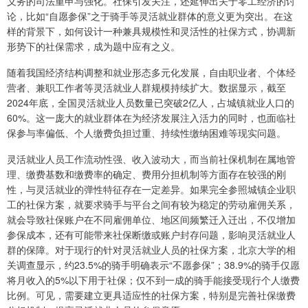
义务的司法重申与强化。社保引发关注，还延伸出关于零工经济的讨
论，比如“自愿参保”之于骑手等灵活就业群体的意义更为突出。在这
样的背景下，如何设计一种兼具规模性和灵活性的社保方式，协调新
形势下的社保需求，成为题中应有之义。
随着我国经济结构调整和就业形态多元化发展，自由职业者、个体经
营者、兼职工作者等灵活就业人群规模持续扩大。数据显示，截至
2024年底，全国灵活就业人员数量已突破2亿人，占城镇就业人口的
60%。这一庞大的就业群体在为经济发展注入活力的同时，也面临社
保参与率偏低、个人缴费负担过重、持续性缴纳困难等现实问题。
灵活就业人员工作流动性强、收入波动大，而当前社保机制在属地管
理、缴费基数和缴费率的确定、费用分担机制等方面存在较强的刚
性，与灵活就业的弹性特征存在一定差异。如果完全参照城镇企业职
工的社保方案，就要求骑手与平台之间有较为稳定的劳动雇佣关系，
就会导致社保账户在不同雇佣单位、地区间频繁迁入迁出，不仅增加
参保成本，还有可能带来社保断缴或账户封存问题，影响灵活就业人
群的保障。对于现行的针对灵活就业人员的社保方案，北京大学的相
关调查显示，约23.5%的骑手明确表示“不愿参保”；38.9%的骑手仅愿
将月收入的5%以下用于社保；仅不到一成的骑手能接受现行个人缴费
比例。可见，需要建立更具适应性的社保方案，特别是完善社保缴费