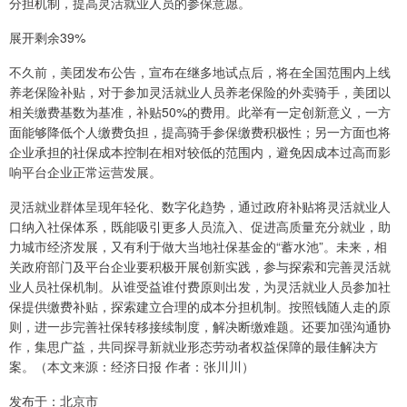
分担机制，提高灵活就业人员的参保意愿。
展开剩余39%
不久前，美团发布公告，宣布在继多地试点后，将在全国范围内上线
养老保险补贴，对于参加灵活就业人员养老保险的外卖骑手，美团以
相关缴费基数为基准，补贴50%的费用。此举有一定创新意义，一方
面能够降低个人缴费负担，提高骑手参保缴费积极性；另一方面也将
企业承担的社保成本控制在相对较低的范围内，避免因成本过高而影
响平台企业正常运营发展。
灵活就业群体呈现年轻化、数字化趋势，通过政府补贴将灵活就业人
口纳入社保体系，既能吸引更多人员流入、促进高质量充分就业，助
力城市经济发展，又有利于做大当地社保基金的“蓄水池”。未来，相
关政府部门及平台企业要积极开展创新实践，参与探索和完善灵活就
业人员社保机制。从谁受益谁付费原则出发，为灵活就业人员参加社
保提供缴费补贴，探索建立合理的成本分担机制。按照钱随人走的原
则，进一步完善社保转移接续制度，解决断缴难题。还要加强沟通协
作，集思广益，共同探寻新就业形态劳动者权益保障的最佳解决方
案。（本文来源：经济日报 作者：张川川）
发布于：北京市