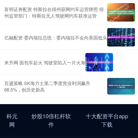
富明证券配资 特斯拉在得州获网约车运营牌照 得
州监管部门：特斯拉无人驾驶网约车获准运营
亿融配资 委内瑞拉总统：委内瑞拉不会向美国低头
米升网 面包车起火 驾驶室陷入一片火海
百盛策略 SK海力士第二季度营业利润飙升
68.5%，创历史新高
科元
炒股10倍杠杆软
十大配资平台app
网
件
下载