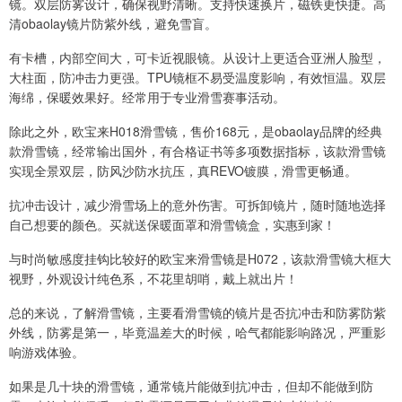
镜。双层防雾设计，确保视野清晰。支持快速换片，磁铁更快捷。高
清obaolay镜片防紫外线，避免雪盲。
有卡槽，内部空间大，可卡近视眼镜。从设计上更适合亚洲人脸型，
大柱面，防冲击力更强。TPU镜框不易受温度影响，有效恒温。双层
海绵，保暖效果好。经常用于专业滑雪赛事活动。
除此之外，欧宝来H018滑雪镜，售价168元，是obaolay品牌的经典
款滑雪镜，经常输出国外，有合格证书等多项数据指标，该款滑雪镜
实现全景双层，防风沙防水抗压，真REVO镀膜，滑雪更畅通。
抗冲击设计，减少滑雪场上的意外伤害。可拆卸镜片，随时随地选择
自己想要的颜色。买就送保暖面罩和滑雪镜盒，实惠到家！
与时尚敏感度挂钩比较好的欧宝来滑雪镜是H072，该款滑雪镜大框大
视野，外观设计纯色系，不花里胡哨，戴上就出片！
总的来说，了解滑雪镜，主要看滑雪镜的镜片是否抗冲击和防雾防紫
外线，防雾是第一，毕竟温差大的时候，哈气都能影响路况，严重影
响游戏体验。
如果是几十块的滑雪镜，通常镜片能做到抗冲击，但却不能做到防