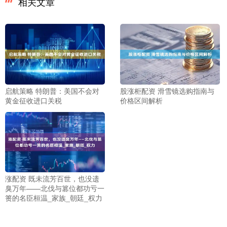
相关文章
启航策略 特朗普：美国不会对
股涨柜配资 滑雪镜选购指南与
黄金征收进口关税
价格区间解析
涨配资 既未流芳百世，也没遗
臭万年——北伐与篡位都功亏一
篑的名臣桓温_家族_朝廷_权力