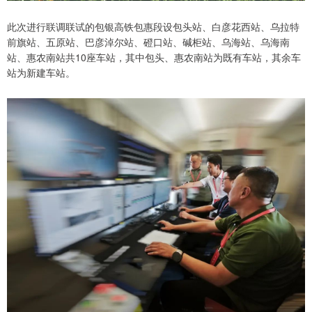
此次进行联调联试的包银高铁包惠段设包头站、白彦花西站、乌拉特
前旗站、五原站、巴彦淖尔站、磴口站、碱柜站、乌海站、乌海南
站、惠农南站共10座车站，其中包头、惠农南站为既有车站，其余车
站为新建车站。