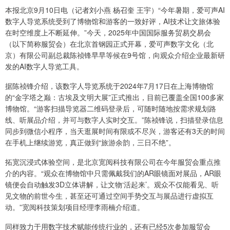
本报北京9月10日电（记者刘小燕 杨召奎 王宇）“今年暑期，爱可声AI
数字人导览系统受到了博物馆和游客的一致好评，AI技术让文旅体验
在时空维度上不断延伸。”今天，2025年中国国际服务贸易交易会
（以下简称服贸会）在北京首钢园正式开幕，爱可声数字文化（北
京）有限公司副总裁陈祯锋早早等候在9号馆，向观众介绍企业最新研
发的AI数字人导览工具。
据陈祯锋介绍，该数字人导览系统于2024年7月17日在上海博物馆
的“金字塔之巅：古埃及文明大展”正式推出，目前已覆盖全国100多家
博物馆。“游客扫描导览器二维码登录后，可随时随地按需求规划路
线、听展品介绍，并可与数字人实时交互。”陈祯锋说，扫描登录信息
同步到微信小程序，当天逛展时间有限或不尽兴，游客还有3天的时间
在手机上继续游览，真正做到“旅游余韵，三日不绝”。
拓宽沉浸式体验空间，是北京宽阅科技有限公司在今年服贸会重点推
介的内容。“观众在博物馆中只需佩戴我们的AR眼镜面对展品，AR眼
镜便会自动触发3D立体讲解，让文物‘活起来’。观众不仅能看见、听
见文物的前世今生，甚至还可通过空间手势交互与展品进行虚拟互
动。”宽阅科技策划项目经理李雨楠介绍道。
同样致力于用数字技术赋能传统行业的，还有已经5次参加服贸会