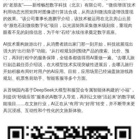
的“老朋友”——新维畅想数字科技（北京）有限公司。“‘微痕增强’技术
利用动态光照矩阵对图像进行算法合成，从而达到微浅痕迹增强显现
的效果。”该公司董事长惠鹏宇介绍，该技术被运用在北京房山云居
寺“濒危石刻微痕数字化”项目，以光源矩阵采集微米级刻痕，重现肉
眼看不见的刻痕信息，为千年“石经”永续传承奠定数字底座。
AI技术重构旅游出行，从消费者踏出家门那一刻开始，科技就展现出
强大的“出行助手”功能。“从行程规划到围绕产品的搜索、比价、预
订，再到行程中的服务保障，全链条都值得用AI重做一遍。”去哪儿旅
行副总裁任芬介绍说，在大模型技术实现突破性进展后，去哪儿旅行
开始积极布局针对用户的AI应用。目前，应用场景已经涵盖旅游线路
规划、机票售前助手、智能客服等多个方面。
从首钢园内基于DeepSeek大模型和服贸会专属智能体构建的“小福”，
到提供“秒级应答”服务的AI数字人导览，再到让文物“活起来”的数字赋
能项目……在文旅行业，AI正在从“有用”向“好用”转变，并不断带来更
具沉浸感、互动性和个性化的文旅新体验。