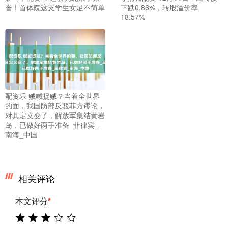
誉！首体院这支学生女足不简单
下跌0.86%，转股溢价率
18.57%
配资乐 贼喊捉贼？当着全世界
的面，我国防部反驳菲方谬论，
对其定义变了，解放军集结黄岩
岛，已做好两手准备_菲律宾_
南海_中国
相关评论
本文评分
*