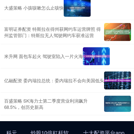
大盛策略 小孩咳嗽怎么止咳快
富明证券配资 特斯拉在得州获网约车运营牌照 得
州监管部门：特斯拉无人驾驶网约车获准运营
米升网 面包车起火 驾驶室陷入一片火海
亿融配资 委内瑞拉总统：委内瑞拉不会向美国低头
百盛策略 SK海力士第二季度营业利润飙升
68.5%，创历史新高
科元
炒股10倍杠杆软
十大配资平台app