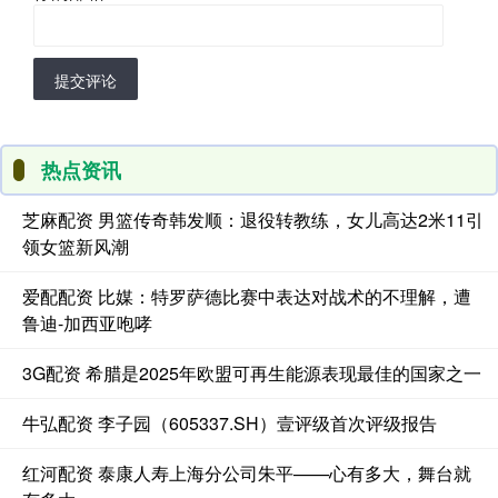
提交评论
热点资讯
芝麻配资 男篮传奇韩发顺：退役转教练，女儿高达2米11引
领女篮新风潮
爱配配资 比媒：特罗萨德比赛中表达对战术的不理解，遭
鲁迪-加西亚咆哮
3G配资 希腊是2025年欧盟可再生能源表现最佳的国家之一
牛弘配资 李子园（605337.SH）壹评级首次评级报告
红河配资 泰康人寿上海分公司朱平——心有多大，舞台就