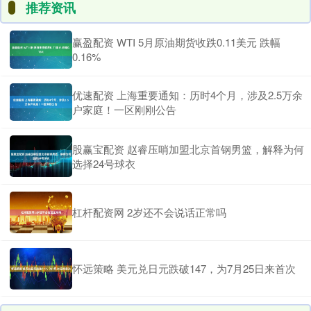
推荐资讯
赢盈配资 WTI 5月原油期货收跌0.11美元 跌幅
0.16%
优速配资 上海重要通知：历时4个月，涉及2.5万余
户家庭！一区刚刚公告
股赢宝配资 赵睿压哨加盟北京首钢男篮，解释为何
选择24号球衣
杠杆配资网 2岁还不会说话正常吗
怀远策略 美元兑日元跌破147，为7月25日来首次