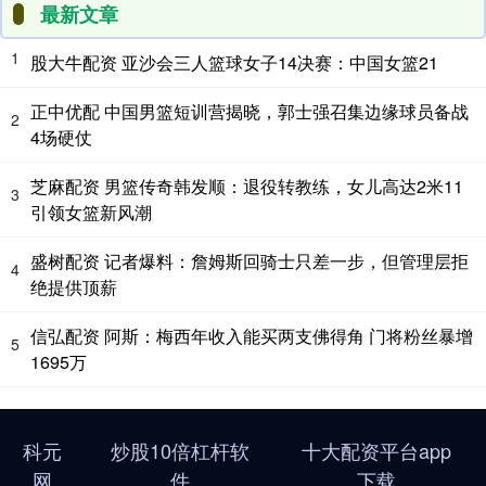
最新文章
1
股大牛配资 亚沙会三人篮球女子14决赛：中国女篮21
正中优配 中国男篮短训营揭晓，郭士强召集边缘球员备战
2
4场硬仗
芝麻配资 男篮传奇韩发顺：退役转教练，女儿高达2米11
3
引领女篮新风潮
盛树配资 记者爆料：詹姆斯回骑士只差一步，但管理层拒
4
绝提供顶薪
信弘配资 阿斯：梅西年收入能买两支佛得角 门将粉丝暴增
5
1695万
科元
炒股10倍杠杆软
十大配资平台app
网
件
下载