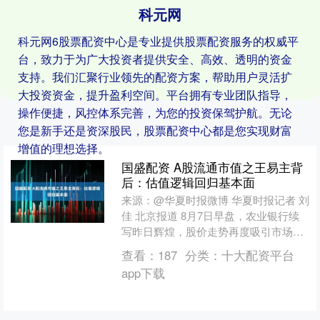
科元网
科元网6股票配资中心是专业提供股票配资服务的权威平
台，致力于为广大投资者提供安全、高效、透明的资金
支持。我们汇聚行业领先的配资方案，帮助用户灵活扩
大投资资金，提升盈利空间。平台拥有专业团队指导，
操作便捷，风控体系完善，为您的投资保驾护航。无论
您是新手还是资深股民，股票配资中心都是您实现财富
增值的理想选择。
国盛配资 A股流通市值之王易主背
后：估值逻辑回归基本面
来源：@华夏时报微博 华夏时报记者 刘
佳 北京报道 8月7日早盘，农业银行续
写昨日辉煌，股价走势再度吸引市场目
光。 当日A股股价高开于6.62元/股，与
查看：
187
分类：
十大配资平台
前一日收....
app下载