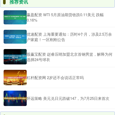
推荐资讯
赢盈配资 WTI 5月原油期货收跌0.11美元 跌幅
0.16%
优速配资 上海重要通知：历时4个月，涉及2.5万余
户家庭！一区刚刚公告
股赢宝配资 赵睿压哨加盟北京首钢男篮，解释为何
选择24号球衣
杠杆配资网 2岁还不会说话正常吗
怀远策略 美元兑日元跌破147，为7月25日来首次