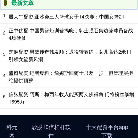
最新文章
1
股大牛配资 亚沙会三人篮球女子14决赛：中国女篮21
正中优配 中国男篮短训营揭晓，郭士强召集边缘球员备战
2
4场硬仗
芝麻配资 男篮传奇韩发顺：退役转教练，女儿高达2米11
3
引领女篮新风潮
盛树配资 记者爆料：詹姆斯回骑士只差一步，但管理层拒
4
绝提供顶薪
信弘配资 阿斯：梅西年收入能买两支佛得角 门将粉丝暴增
5
1695万
科元
炒股10倍杠杆软
十大配资平台app
网
件
下载