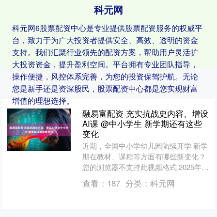
科元网
科元网6股票配资中心是专业提供股票配资服务的权威平
台，致力于为广大投资者提供安全、高效、透明的资金
支持。我们汇聚行业领先的配资方案，帮助用户灵活扩
大投资资金，提升盈利空间。平台拥有专业团队指导，
操作便捷，风控体系完善，为您的投资保驾护航。无论
您是新手还是资深股民，股票配资中心都是您实现财富
增值的理想选择。
融易富配资 充实抗战史内容、增设
AI课 @中小学生 新学期还有这些
变化
近期，全国中小学幼儿园陆续开学 新学
期在教材、课程等方面有哪些新变化？
您的浏览器不支持此视频格式 2025年秋
季开学，修订后的八年级义务教育历史
查看：
187
分类：
科元网
统编教材首次与....