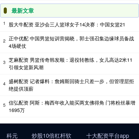
最新文章
1
股大牛配资 亚沙会三人篮球女子14决赛：中国女篮21
正中优配 中国男篮短训营揭晓，郭士强召集边缘球员备战
2
4场硬仗
芝麻配资 男篮传奇韩发顺：退役转教练，女儿高达2米11
3
引领女篮新风潮
盛树配资 记者爆料：詹姆斯回骑士只差一步，但管理层拒
4
绝提供顶薪
信弘配资 阿斯：梅西年收入能买两支佛得角 门将粉丝暴增
5
1695万
科元
炒股10倍杠杆软
十大配资平台app