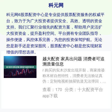
科元网
科元网6股票配资中心是专业提供股票配资服务的权威平
台，致力于为广大投资者提供安全、高效、透明的资金
支持。我们汇聚行业领先的配资方案，帮助用户灵活扩
大投资资金，提升盈利空间。平台拥有专业团队指导，
操作便捷，风控体系完善，为您的投资保驾护航。无论
您是新手还是资深股民，股票配资中心都是您实现财富
增值的理想选择。
越大配资 家具出问题 消费者可追
溯质量信息
r 购买的实木沙发出现开裂，商家推诿
称木材自然特性，消费者无法验证真
伪；定制电视柜抽屉轨道无法弹回，提
出退货赔偿诉求，却因信息缺失陷入维
查看：
170
分类：
十大配资平台
权被动近年来，我国家具产....
app下载