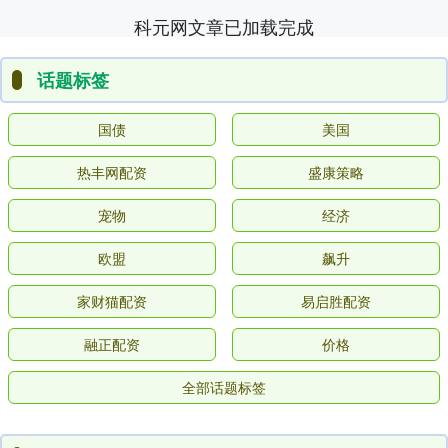
科元网文章已加载完成
话题标签
国债
美国
热丰网配资
盛康策略
宠物
经济
欧盟
飙升
家财猫配资
易启胜配资
融正配资
价格
全部话题标签