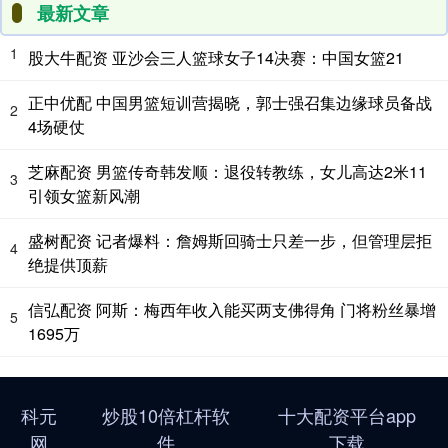
最新文章
1
股大牛配资 亚沙会三人篮球女子14决赛：中国女篮21
正中优配 中国男篮短训营揭晓，郭士强召集边缘球员备战
2
4场硬仗
芝麻配资 男篮传奇韩发顺：退役转教练，女儿高达2米11
3
引领女篮新风潮
盛树配资 记者爆料：詹姆斯回骑士只差一步，但管理层拒
4
绝提供顶薪
信弘配资 阿斯：梅西年收入能买两支佛得角 门将粉丝暴增
5
1695万
科元
炒股10倍杠杆软
十大配资平台app
网
件
下载